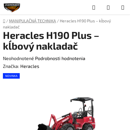
Prejsť
Hľadať
NÁKUP
na
obsah
KOŠÍK
Domov
/
MANIPULAČNÁ TECHNIKA
/
Heracles H190 Plus – kĺbový
nakladač
Heracles H190 Plus –
kĺbový nakladač
Priemerné
Neohodnotené
Podrobnosti hodnotenia
hodnotenie
Značka:
Heracles
produktu
NOVINKA
je
0,0
z
5
hviezdičiek.