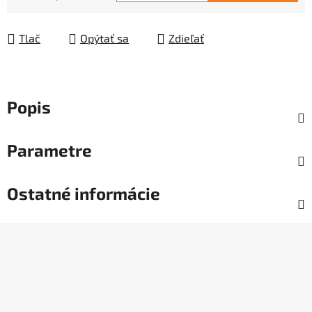
Jednotková cena:
Tlač
Opýtať sa
Zdieľať
Popis
Parametre
Ostatné informácie
Z
á
p
ä
t