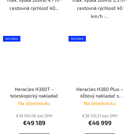
cestovná rýchlosť 40...
cestovná rýchlosť 40
km/h ·...
NOVINKA
NOVINKA
Heracles H380T –
Heracles H380 Plus –
teleskopický nakladač
kĺbový nakladač s
kabínou
Na objednávku
Na objednávku
€39 991,06 bez DPH
€38 210,57 bez DPH
€49 189
€46 999