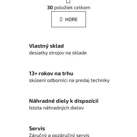
r
O
á
30
položiek celkom
v
n
l
k
HORE
á
o
d
v
a
a
n
c
Vlastný sklad
i
i
desiatky strojov na sklade
e
e
p
r
13+ rokov na trhu
v
skúsení odborníci na predaj techniky
k
y
v
Náhradné diely k dispozícii
ý
Istota náhradných dielov
p
i
s
Servis
u
Záručný a pozáručný servis