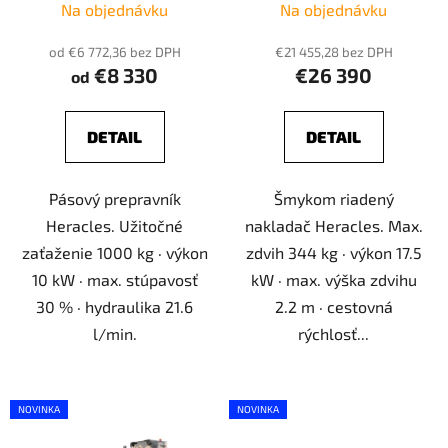
dumper)
Na objednávku
Na objednávku
u
v
k
od €6 772,36 bez DPH
€21 455,28 bez DPH
t
€8 330
€26 390
od
o
v
DETAIL
DETAIL
Pásový prepravník
Šmykom riadený
Heracles. Užitočné
nakladač Heracles. Max.
zaťaženie 1000 kg · výkon
zdvih 344 kg · výkon 17.5
10 kW · max. stúpavosť
kW · max. výška zdvihu
30 % · hydraulika 21.6
2.2 m · cestovná
l/min.
rýchlosť...
NOVINKA
NOVINKA