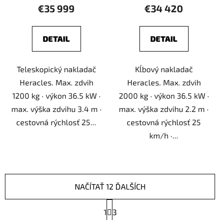
€35 999
€34 420
DETAIL
DETAIL
Teleskopický nakladač
Kĺbový nakladač
Heracles. Max. zdvih
Heracles. Max. zdvih
1200 kg · výkon 36.5 kW ·
2000 kg · výkon 36.5 kW ·
max. výška zdvihu 3.4 m ·
max. výška zdvihu 2.2 m ·
cestovná rýchlosť 25...
cestovná rýchlosť 25
km/h ·...
NAČÍTAŤ 12 ĎALŠÍCH
S
1
t
3