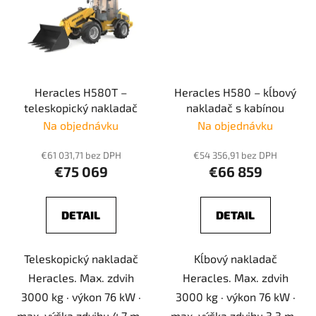
Heracles H580T –
Heracles H580 – kĺbový
teleskopický nakladač
nakladač s kabínou
Na objednávku
Na objednávku
€61 031,71 bez DPH
€54 356,91 bez DPH
€75 069
€66 859
DETAIL
DETAIL
Teleskopický nakladač
Kĺbový nakladač
Heracles. Max. zdvih
Heracles. Max. zdvih
3000 kg · výkon 76 kW ·
3000 kg · výkon 76 kW ·
max. výška zdvihu 4.7 m ·
max. výška zdvihu 3.3 m ·