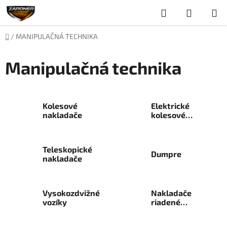
Prejsť
Hľadať
NÁKUP
na
obsah
KOŠÍK
Domov
/
MANIPULAČNÁ TECHNIKA
Manipulačná technika
Kolesové
Elektrické
nakladače
kolesové
nakladače
Teleskopické
Dumpre
nakladače
Vysokozdvižné
Nakladače
vozíky
riadené
šmykom