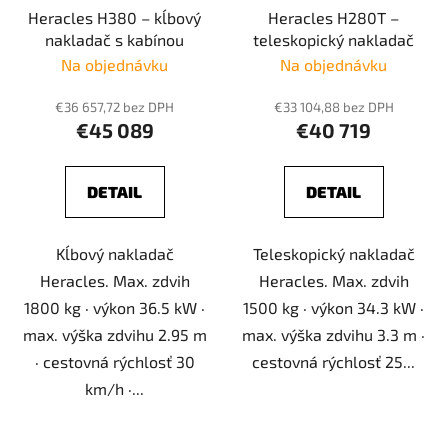
Heracles H380 – kĺbový
Heracles H280T –
nakladač s kabínou
teleskopický nakladač
Na objednávku
Na objednávku
€36 657,72 bez DPH
€33 104,88 bez DPH
€45 089
€40 719
DETAIL
DETAIL
Kĺbový nakladač
Teleskopický nakladač
Heracles. Max. zdvih
Heracles. Max. zdvih
1800 kg · výkon 36.5 kW ·
1500 kg · výkon 34.3 kW ·
max. výška zdvihu 2.95 m
max. výška zdvihu 3.3 m ·
· cestovná rýchlosť 30
cestovná rýchlosť 25...
km/h ·...