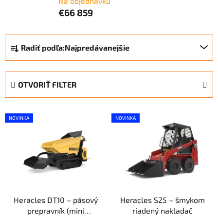
Na objednávku
€66 859
R
Radiť podľa:
Najpredávanejšie
a
d
e
OTVORIŤ FILTER
n
i
V
e
NOVINKA
NOVINKA
ý
p
p
r
i
o
s
d
p
u
r
k
Heracles DT10 – pásový
Heracles S25 – šmykom
o
t
prepravník (mini
riadený nakladač
d
o