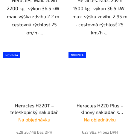
Heracles. Max. zdvih
Heracles. Max. zdvih
2200 kg · výkon 36.5 kW ·
1500 kg · výkon 36.5 kW ·
max. výška zdvihu 2.2 m ·
max. výška zdvihu 2.95 m
cestovná rýchlosť 25
· cestovná rýchlosť 25
km/h ·...
km/h ·...
NOVINKA
NOVINKA
Heracles H220T –
Heracles H220 Plus –
teleskopický nakladač
kĺbový nakladač s
kabínou
Na objednávku
Na objednávku
€29 267,48 bez DPH
€27 983,74 bez DPH