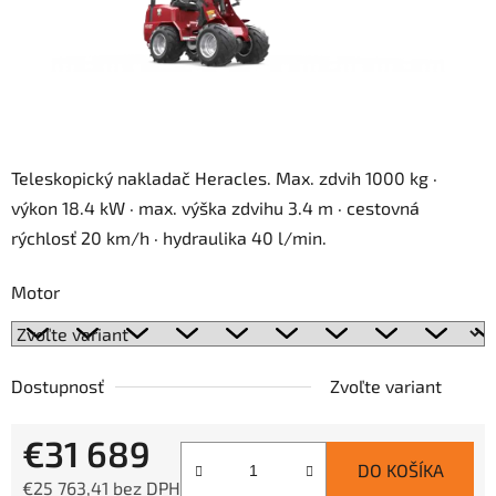
Teleskopický nakladač Heracles. Max. zdvih 1000 kg ·
výkon 18.4 kW · max. výška zdvihu 3.4 m · cestovná
rýchlosť 20 km/h · hydraulika 40 l/min.
Motor
Dostupnosť
Zvoľte variant
€31 689
DO KOŠÍKA
€25 763,41 bez DPH