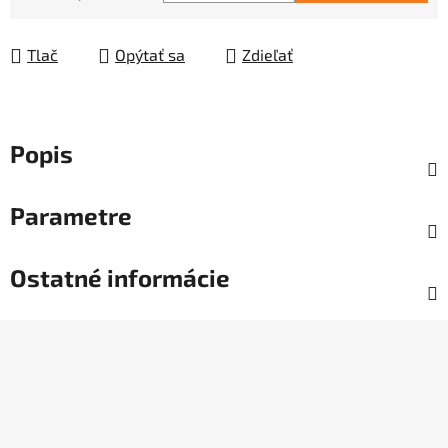
Jednotková cena:
Tlač
Opýtať sa
Zdieľať
Popis
Parametre
Ostatné informácie
Z
á
p
ä
t