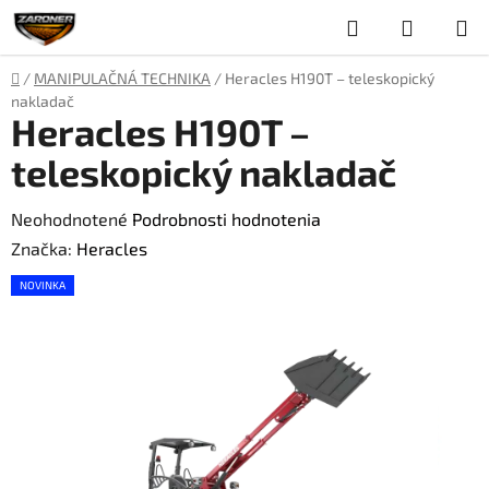
Prejsť
Hľadať
NÁKUP
na
obsah
KOŠÍK
Domov
/
MANIPULAČNÁ TECHNIKA
/
Heracles H190T – teleskopický
nakladač
Heracles H190T –
teleskopický nakladač
Priemerné
Neohodnotené
Podrobnosti hodnotenia
hodnotenie
Značka:
Heracles
produktu
NOVINKA
je
0,0
z
5
hviezdičiek.