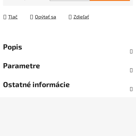
Jednotková cena:
Tlač
Opýtať sa
Zdieľať
Popis
Parametre
Ostatné informácie
Z
á
p
ä
t