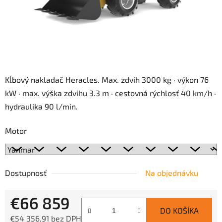
Kĺbový nakladač Heracles. Max. zdvih 3000 kg · výkon 76
kW · max. výška zdvihu 3.3 m · cestovná rýchlosť 40 km/h ·
hydraulika 90 l/min.
Motor
Dostupnosť
Na objednávku
€66 859
DO KOŠÍKA
€54 356,91 bez DPH