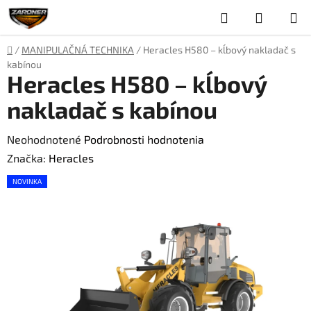
Prejsť
Hľadať
NÁKUP
na
obsah
KOŠÍK
Domov
/
MANIPULAČNÁ TECHNIKA
/
Heracles H580 – kĺbový nakladač s
kabínou
Heracles H580 – kĺbový
nakladač s kabínou
Priemerné
Neohodnotené
Podrobnosti hodnotenia
hodnotenie
Značka:
Heracles
produktu
NOVINKA
je
0,0
z
5
hviezdičiek.