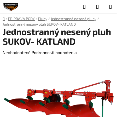
Prejsť
Hľadať
NÁKUP
na
obsah
KOŠÍK
Domov
/
PRÍPRAVA PÔDY
/
Pluhy
/
Jednostranné nesené pluhy
/
Jednostranný nesený pluh SUKOV- KATLAND
Jednostranný nesený pluh
SUKOV- KATLAND
Priemerné
Neohodnotené
Podrobnosti hodnotenia
hodnotenie
produktu
je
0,0
z
5
hviezdičiek.