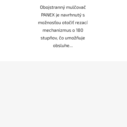
Obojstranný mulčovač
PANEX je navrhnutý s
možnosťou otočiť rezací
mechanizmus o 180
stupňov, čo umožňuje
obsluhe...
Z
á
p
ä
t
i
e