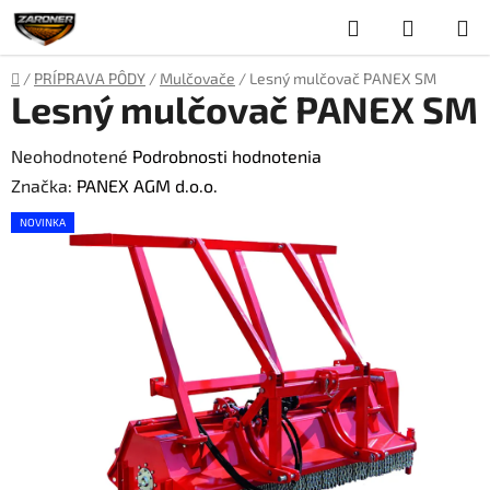
Prejsť
Hľadať
NÁKUP
na
obsah
KOŠÍK
Domov
/
PRÍPRAVA PÔDY
/
Mulčovače
/
Lesný mulčovač PANEX SM
Lesný mulčovač PANEX SM
Priemerné
Neohodnotené
Podrobnosti hodnotenia
hodnotenie
Značka:
PANEX AGM d.o.o.
produktu
NOVINKA
je
0,0
z
5
hviezdičiek.