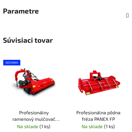
Parametre
Súvisiaci tovar
NOVINKA
Profesionálny
Profesionálna pôdna
ramenový mulčovač
fréza PANEX FP
PANEX MPHR
Na sklade
(1 ks)
Na sklade
(1 ks)