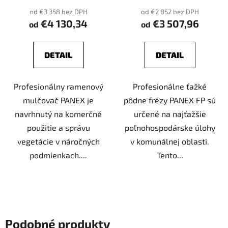
od €3 358 bez DPH
od €2 852 bez DPH
€4 130,34
€3 507,96
od
od
DETAIL
DETAIL
Profesionálny ramenový
Profesionálne ťažké
mulčovač PANEX je
pôdne frézy PANEX FP sú
navrhnutý na komerčné
určené na najťažšie
použitie a správu
poľnohospodárske úlohy
vegetácie v náročných
v komunálnej oblasti.
podmienkach....
Tento...
Podobné produkty