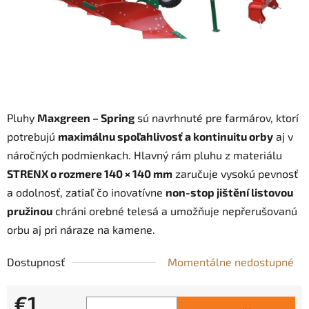
Pluhy
Maxgreen – Spring
sú navrhnuté pre farmárov, ktorí
potrebujú
maximálnu spoľahlivosť a kontinuitu orby
aj v
náročných podmienkach. Hlavný rám pluhu z materiálu
STRENX o rozmere 140 × 140 mm
zaručuje vysokú pevnosť
a odolnosť, zatiaľ čo inovatívne
non-stop jištění listovou
pružinou
chráni orebné telesá a umožňuje nepřerušovanú
orbu aj pri náraze na kamene.
Dostupnosť
Momentálne nedostupné
€1