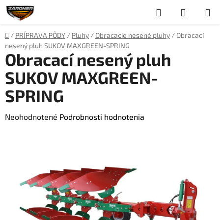
Prejsť
Hľadať
NÁKUP
na
obsah
KOŠÍK
Domov
/
PRÍPRAVA PÔDY
/
Pluhy
/
Obracacie nesené pluhy
/
Obracací
nesený pluh SUKOV MAXGREEN-SPRING
Obracací nesený pluh
SUKOV MAXGREEN-
SPRING
Priemerné
Neohodnotené
Podrobnosti hodnotenia
hodnotenie
produktu
je
0,0
z
5
hviezdičiek.