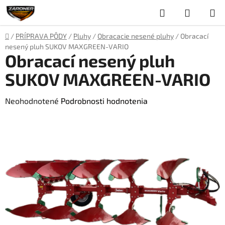
Prejsť
Hľadať
NÁKUP
na
obsah
KOŠÍK
Domov
/
PRÍPRAVA PÔDY
/
Pluhy
/
Obracacie nesené pluhy
/
Obracací
nesený pluh SUKOV MAXGREEN-VARIO
Obracací nesený pluh
SUKOV MAXGREEN-VARIO
Priemerné
Neohodnotené
Podrobnosti hodnotenia
hodnotenie
produktu
je
0,0
z
5
hviezdičiek.