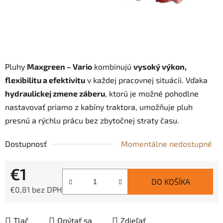
Pluhy
Maxgreen – Vario
kombinujú
vysoký výkon,
flexibilitu a efektivitu
v každej pracovnej situácii. Vďaka
hydraulickej zmene záberu
, ktorú je možné pohodlne
nastavovať priamo z kabíny traktora, umožňuje pluh
presnú a rýchlu prácu bez zbytočnej straty času.
Dostupnosť
Momentálne nedostupné
€1
DO KOŠÍKA
€0,81 bez DPH
Jednotková cena:
Tlač
Opýtať sa
Zdieľať