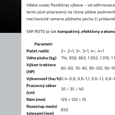
Vďaka svojej flexibilnej výbave – od odhrnovac
tento pluh pripravený na rôzne pôdne podmienk
mechanické rameno pôdneho pechu či prídavné 
SKR ROTO je tak
kompaktný, efektívny a ekon
Parametr
Počet radlíc
2+, 2+1, 3+, 3+1, 4+, 4+1
Váha pluhu (kg)
714, 858, 863, 1 002, 1 010, 1 
Výkon traktora
60–80, 70–90, 90–120, 90–1
(HP)
Výkonnosť (ha/h)
0,4–0,8, 0,6–1,1, 0,6–1,1, 0,8–1
Pracovný záber
30 / 35 / 40
(cm)
Rám (mm)
120 × 120 × 10
Rozostup medzi
850
telesami (mm)