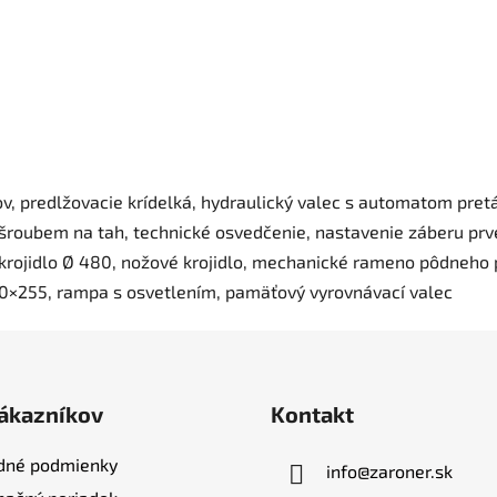
v, predlžovacie krídelká, hydraulický valec s automatom pret
ní šroubem na tah, technické osvedčenie, nastavenie záberu prve
 krojidlo Ø 480, nožové krojidlo, mechanické rameno pôdneho
0×255, rampa s osvetlením, pamäťový vyrovnávací valec
zákazníkov
Kontakt
dné podmienky
info
@
zaroner.sk