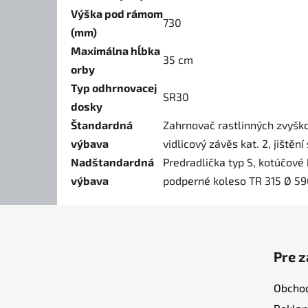
Výška pod rámom
730
(mm)
Maximálna hĺbka
35 cm
orby
Typ odhrnovacej
SR30
dosky
Štandardná
Zahrnovač rastlinných zvyško
výbava
vidlicový závěs kat. 2, jiště
Nadštandardná
Predradlička typ S, kotúčové
výbava
podperné koleso TR 315 Ø 59
Z
á
Pre 
p
ä
Obcho
t