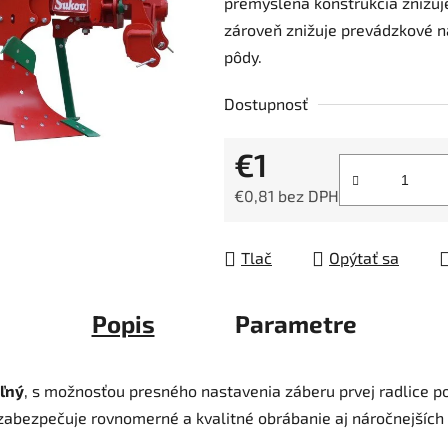
premyslená konštrukcia znižuje 
0,0
zároveň znižuje prevádzkové n
z
pôdy.
5
hviezdičiek.
Dostupnosť
€1
€0,81 bez DPH
Jednotková cena:
Tlač
Opýtať sa
Popis
Parametre
eľný
, s možnosťou presného nastavenia záberu prvej radlice 
 zabezpečuje rovnomerné a kvalitné obrábanie aj náročnejších 