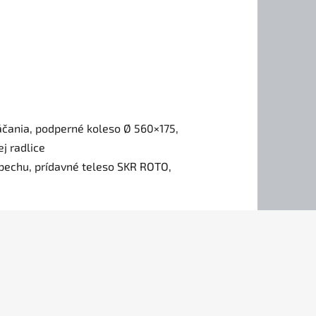
áčania, podperné koleso Ø 560×175,
j radlice
 pechu, prídavné teleso SKR ROTO,