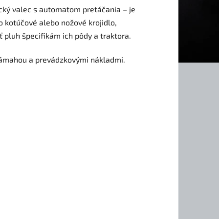
ický valec s automatom pretáčania – je
 kotúčové alebo nožové krojidlo,
luh špecifikám ich pôdy a traktora.
 námahou a prevádzkovými nákladmi.