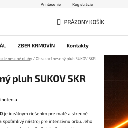
Prihlásenie
Registrácia
inky
PRÁZDNY KOŠÍK
NÁKUPNÝ
KOŠÍK
ÁL
ZBER KRMOVÍN
Kontakty
acie nesené pluhy
/
Obracací nesený pluh SUKOV SKR
ený pluh SUKOV SKR
dnotenia
TO
je ideálnym riešením pre malé a stredné
a spoľahlivý nástroj pre intenzívnu orbu. Jeho