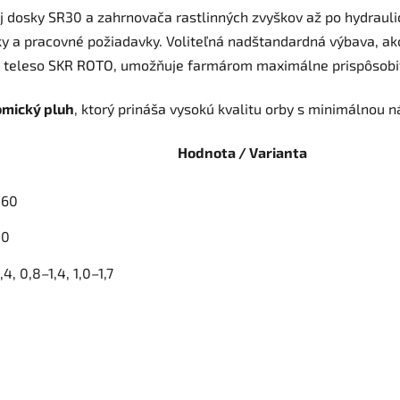
ej dosky SR30 a zahrnovača rastlinných zvyškov až po hydraul
y a pracovné požiadavky. Voliteľná nadštandardná výbava, ako
teleso SKR ROTO, umožňuje farmárom maximálne prispôsobiť p
omický pluh
, ktorý prináša vysokú kvalitu orby s minimálnou
Hodnota / Varianta
160
50
,4, 0,8–1,4, 1,0–1,7