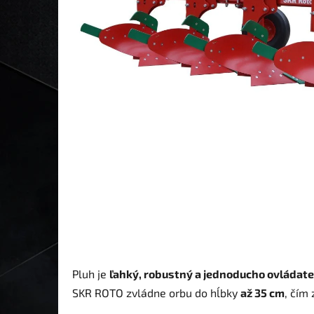
Pluh je
ľahký, robustný a jednoducho ovládat
SKR ROTO zvládne orbu do hĺbky
až 35 cm
, čím