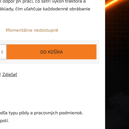
odpor pri práci, čo šetrí výkon traktora a
áklady, čím uľahčuje každodenné obrábanie
Momentálne nedostupné
DO KOŠÍKA
Zdieľať
podľa typu pôdy a pracovných podmienok.
polí.