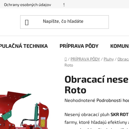
Ochrany osobných údajov
Spôsoby dopravy a platby
Nov
PULAČNÁ TECHNIKA
PRÍPRAVA PÔDY
KOMUN
Domov
/
PRÍPRAVA PÔDY
/
Pluhy
/
Obrac
Roto
Obracací nes
Roto
Priemerné
Neohodnotené
Podrobnosti ho
hodnotenie
Nesený obracací pluh
SKR RO
produktu
farmy, ktoré hľadajú efektívny 
je