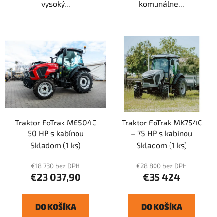
vysoký...
komunálne...
Traktor FoTrak ME504C
Traktor FoTrak MK754C
50 HP s kabínou
– 75 HP s kabínou
Skladom
(1 ks)
Skladom
(1 ks)
€18 730 bez DPH
€28 800 bez DPH
€23 037,90
€35 424
DO KOŠÍKA
DO KOŠÍKA