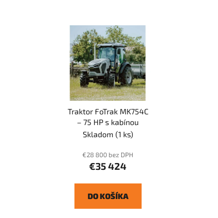
Traktor FoTrak MK754C
– 75 HP s kabínou
Skladom
(1 ks)
€28 800 bez DPH
€35 424
DO KOŠÍKA