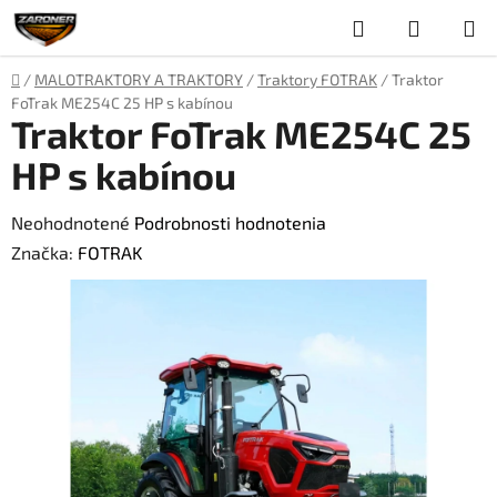
Prejsť
Hľadať
NÁKUP
na
obsah
KOŠÍK
Domov
/
MALOTRAKTORY A TRAKTORY
/
Traktory FOTRAK
/
Traktor
FoTrak ME254C 25 HP s kabínou
Traktor FoTrak ME254C 25
HP s kabínou
Priemerné
Neohodnotené
Podrobnosti hodnotenia
hodnotenie
Značka:
FOTRAK
produktu
je
0,0
z
5
hviezdičiek.