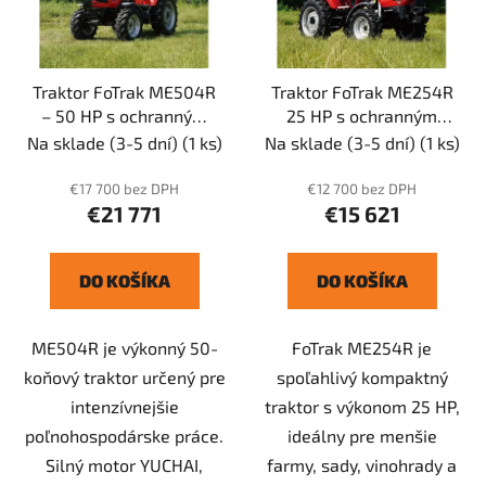
Traktor FoTrak ME504R
Traktor FoTrak ME254R
– 50 HP s ochranným
25 HP s ochranným
rámom
rámom
Na sklade (3-5 dní)
(1 ks)
Na sklade (3-5 dní)
(1 ks)
€17 700 bez DPH
€12 700 bez DPH
€21 771
€15 621
DO KOŠÍKA
DO KOŠÍKA
ME504R je výkonný 50-
FoTrak ME254R je
koňový traktor určený pre
spoľahlivý kompaktný
intenzívnejšie
traktor s výkonom 25 HP,
poľnohospodárske práce.
ideálny pre menšie
Silný motor YUCHAI,
farmy, sady, vinohrady a