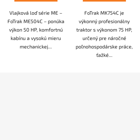
Vlajková loď série ME –
FoTrak MK754C je
FoTrak ME504C – ponúka
výkonný profesionálny
výkon 50 HP, komfortnú
traktor s výkonom 75 HP,
kabínu a vysokú mieru
určený pre náročné
mechanickej...
poľnohospodárske práce,
ťažké...
Z
á
p
ä
t
i
e